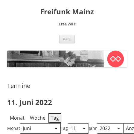
Zum
Inhalt
Freifunk Mainz
springen
Free WiFi
Menü
Termine
11. Juni 2022
Monat
Woche
Tag
Monat
Tag
Jahr