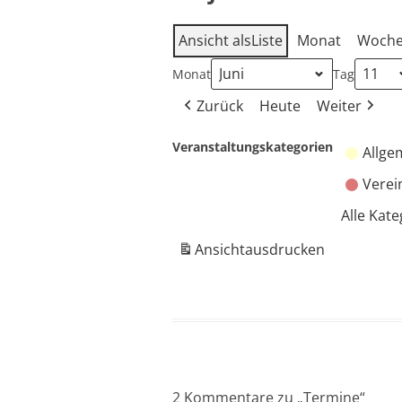
Ansicht als
Liste
Monat
Woch
Monat
Tag
Zurück
Heute
Weiter
Veranstaltungskategorien
Allge
Verei
Alle Kat
Ansicht
ausdrucken
2 Kommentare zu „
Termine
“