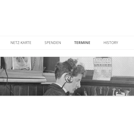
NETZ-KARTE
SPENDEN
TERMINE
HISTORY
UTER AUFSTELLEN
BETTERPLACE
IN DER PRESSE
RDEN
GOODING
IM FERNSEHEN
STADTRATS-ANTR
KOSTENFREIES W
CORNER ANTENNE
WLAN-ANTENNE