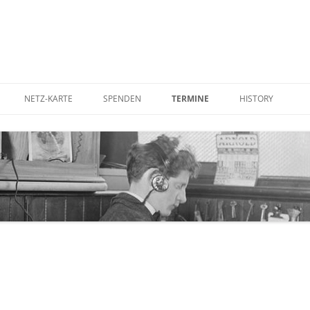
NETZ-KARTE
SPENDEN
TERMINE
HISTORY
UTER AUFSTELLEN
BETTERPLACE
IN DER PRESSE
RDEN
GOODING
IM FERNSEHEN
STADTRATS-ANTR
KOSTENFREIES W
CORNER ANTENNE
WLAN-ANTENNE