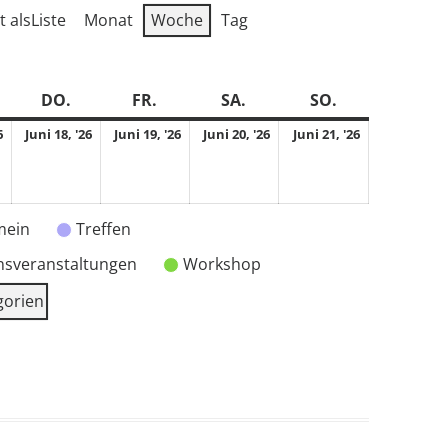
t als
Liste
Monat
Woche
Tag
ITTWOCH
DO.
DONNERSTAG
FR.
FREITAG
SA.
SAMSTAG
SO.
SONNTAG
17.
18.
19.
20.
21.
6
Juni 18, '26
Juni 19, '26
Juni 20, '26
Juni 21, '26
Juni
Juni
Juni
Juni
Juni
2026
2026
2026
2026
2026
mein
Treffen
nsveranstaltungen
Workshop
gorien