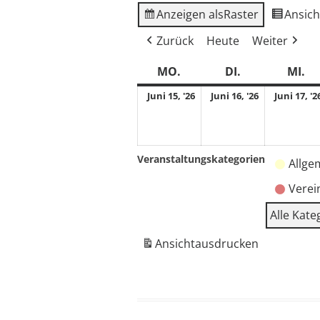
Anzeigen als
Raster
Ansich
Zurück
Heute
Weiter
MO.
MONTAG
DI.
DIENSTAG
MI.
M
15.
16.
Juni 15, '26
Juni 16, '26
Juni 17, '2
Juni
Juni
2026
2026
Veranstaltungskategorien
Allge
Verei
Alle Kate
Ansicht
ausdrucken