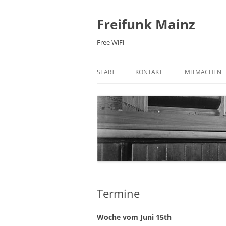
Zum
Inhalt
springen
Freifunk Mainz
Free WiFi
START
KONTAKT
MITMACHEN
E-MAIL
FREIFUNK-RO
MAILINGLISTE
MITGLIED WE
NEWSLETTER
WIKI
IRC-CHAT
PRAXIS: 3D 
FACEBOOK
Termine
TWITTER
Woche vom Juni 15th
ÜBER UNS