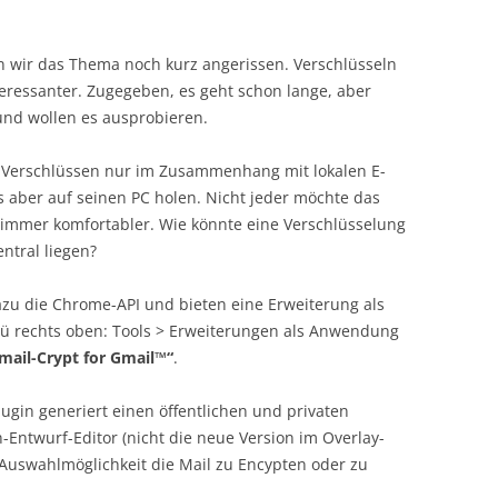
en wir das Thema noch kurz angerissen. Verschlüsseln
teressanter. Zugegeben, es geht schon lange, aber
nd wollen es ausprobieren.
 Verschlüssen nur im Zusammenhang mit lokalen E-
s aber auf seinen PC holen. Nicht jeder möchte das
 immer komfortabler. Wie könnte eine Verschlüsselung
entral liegen?
zu die Chrome-API und bieten eine Erweiterung als
enü rechts oben: Tools > Erweiterungen als Anwendung
ail-Crypt for Gmail™“
.
ugin generiert einen öffentlichen und privaten
n-Entwurf-Editor (nicht die neue Version im Overlay-
 Auswahlmöglichkeit die Mail zu Encypten oder zu