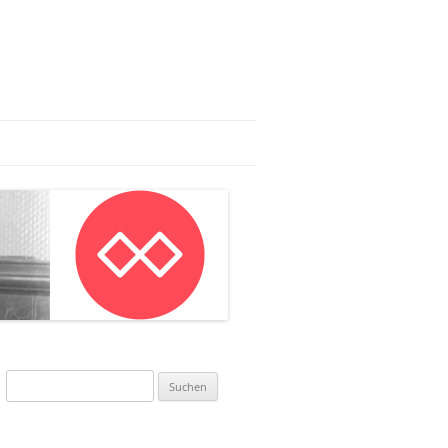
AG:
AN IN MAINZ
NWORKSHOP
Suchen
nach: