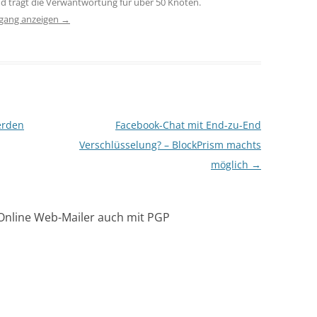
d trägt die Verwantwortung für über 50 Knoten.
fgang anzeigen
→
erden
Facebook-Chat mit End-zu-End
Verschlüsselung? – BlockPrism machts
möglich
→
 Online Web-Mailer auch mit PGP