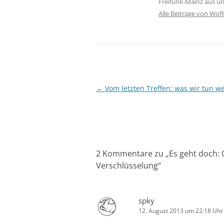
Freifunk-Mainz aus un
Alle Beiträge von Wol
Beitragsnavigation
←
Vom letzten Treffen: was wir tun w
2 Kommentare zu „
Es geht doch:
Verschlüsselung
“
spky
12. August 2013 um 22:18 Uhr