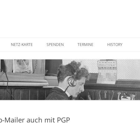
NETZ-KARTE
SPENDEN
TERMINE
HISTORY
UTER AUFSTELLEN
BETTERPLACE
IN DER PRESSE
RDEN
GOODING
IM FERNSEHEN
STADTRATS-ANTR
KOSTENFREIES WL
CORNER ANTENNE
WLAN-ANTENNE
b-Mailer auch mit PGP