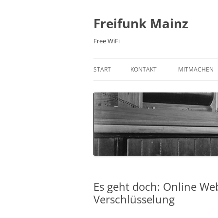
Zum
Inhalt
springen
Freifunk Mainz
Free WiFi
START
KONTAKT
MITMACHEN
E-MAIL
FREIFUNK-RO
MAILINGLISTE
MITGLIED WE
NEWSLETTER
WIKI
IRC-CHAT
PRAXIS: 3D 
FACEBOOK
Es geht doch: Online We
TWITTER
Verschlüsselung
ÜBER UNS