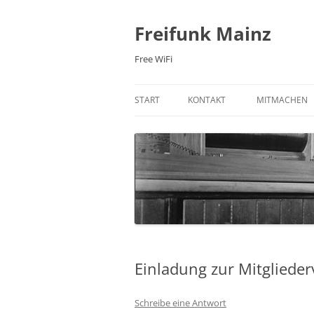
Zum
Inhalt
springen
Freifunk Mainz
Free WiFi
START
KONTAKT
MITMACHEN
E-MAIL
FREIFUNK-RO
MAILINGLISTE
MITGLIED WE
NEWSLETTER
WIKI
IRC-CHAT
PRAXIS: 3D 
FACEBOOK
Einladung zur Mitgliede
TWITTER
Schreibe eine Antwort
ÜBER UNS