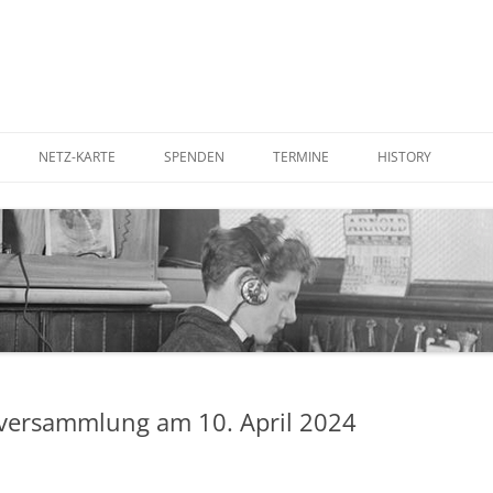
NETZ-KARTE
SPENDEN
TERMINE
HISTORY
UTER AUFSTELLEN
BETTERPLACE
IN DER PRESSE
RDEN
GOODING
IM FERNSEHEN
STADTRATS-ANTR
KOSTENFREIES WL
CORNER ANTENNE
WLAN-ANTENNE
rversammlung am 10. April 2024