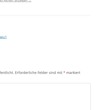
ian Altherr anzeigen
→
mwu1
entlicht.
Erforderliche Felder sind mit
*
markiert