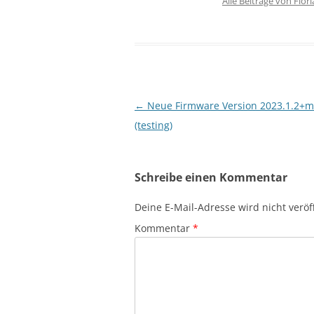
Alle Beiträge von Flor
Beitragsnavigation
←
Neue Firmware Version 2023.1.2+
(testing)
Schreibe einen Kommentar
Deine E-Mail-Adresse wird nicht veröff
Kommentar
*