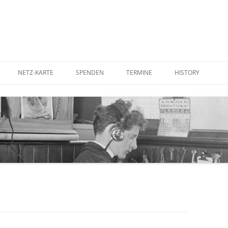
NETZ-KARTE
SPENDEN
TERMINE
HISTORY
UTER AUFSTELLEN
BETTERPLACE
IN DER PRESSE
RDEN
GOODING
IM FERNSEHEN
STADTRATS-ANTR
KOSTENFREIES WL
CORNER ANTENNE
WLAN-ANTENNE