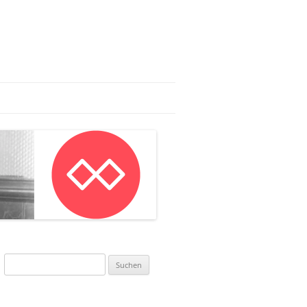
AG:
AN IN MAINZ
NWORKSHOP
Suchen
nach: