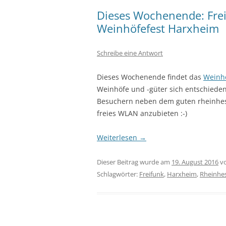
Dieses Wochenende: Fre
Weinhöfefest Harxheim
Schreibe eine Antwort
Dieses Wochenende findet das
Weinh
Weinhöfe und -güter sich entschiede
Besuchern neben dem guten rheinhess
freies WLAN anzubieten :-)
Weiterlesen
→
Dieser Beitrag wurde am
19. August 2016
v
Schlagwörter:
Freifunk
,
Harxheim
,
Rheinhe