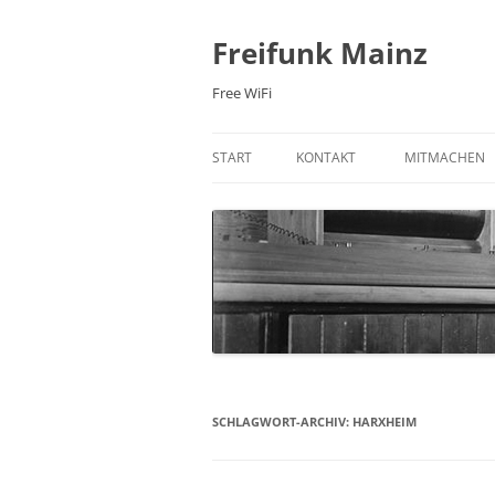
Zum
Inhalt
springen
Freifunk Mainz
Free WiFi
START
KONTAKT
MITMACHEN
E-MAIL
FREIFUNK-RO
MAILINGLISTE
MITGLIED WE
NEWSLETTER
WIKI
IRC-CHAT
PRAXIS: 3D 
FACEBOOK
SCHLAGWORT-ARCHIV:
HARXHEIM
TWITTER
ÜBER UNS