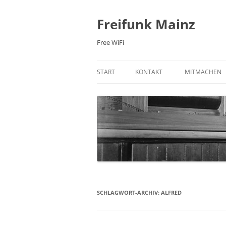
Zum
Inhalt
springen
Freifunk Mainz
Free WiFi
START
KONTAKT
MITMACHEN
E-MAIL
FREIFUNK-RO
MAILINGLISTE
MITGLIED WE
NEWSLETTER
WIKI
IRC-CHAT
PRAXIS: 3D 
FACEBOOK
SCHLAGWORT-ARCHIV:
ALFRED
TWITTER
ÜBER UNS