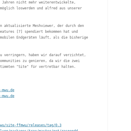
 Jahren nicht mehr weiterentwickelte,

möglich loswerden und alfred aus unserer

n aktualisierte Meshviewer, der durch den

eatures [7] spendiert bekommen hat und

mobilen Endgeräten läuft, als die bisherige

u verringern, haben wir darauf verzichtet,

ommunities zu genieren, da wir die zwei

timmten "Site" für vertretbar halten.

-mwu.de
-mwu.de
wu/site-ffmwu/releases/tag/0.3