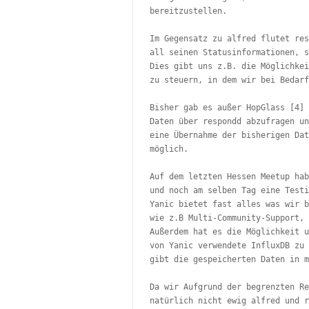
bereitzustellen.

Im Gegensatz zu alfred flutet res
all seinen Statusinformationen, s
Dies gibt uns z.B. die Möglichkei
zu steuern, in dem wir bei Bedarf
Bisher gab es außer HopGlass [4] 
Daten über respondd abzufragen un
eine Übernahme der bisherigen Dat
möglich.

Auf dem letzten Hessen Meetup hab
und noch am selben Tag eine Testi
Yanic bietet fast alles was wir b
wie z.B Multi-Community-Support, 
Außerdem hat es die Möglichkeit u
von Yanic verwendete InfluxDB zu 
gibt die gespeicherten Daten in m
Da wir Aufgrund der begrenzten Re
natürlich nicht ewig alfred und r