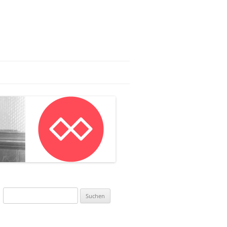
AG:
AN IN MAINZ
NWORKSHOP
Suchen
nach: