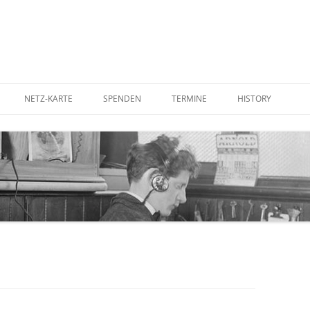
NETZ-KARTE
SPENDEN
TERMINE
HISTORY
UTER AUFSTELLEN
BETTERPLACE
IN DER PRESSE
RDEN
GOODING
IM FERNSEHEN
STADTRATS-ANTR
KOSTENFREIES WL
CORNER ANTENNE
WLAN-ANTENNE