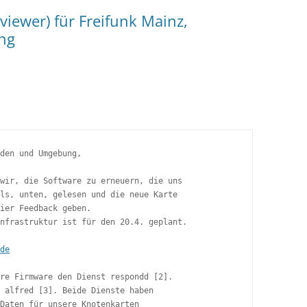
iewer) für Freifunk Mainz,
ng
den und Umgebung,

wir, die Software zu erneuern, die uns

ls, unten, gelesen und die neue Karte

ier Feedback geben. 

nfrastruktur ist für den 20.4. geplant.

de
re Firmware den Dienst respondd [2].

 alfred [3]. Beide Dienste haben

Daten für unsere Knotenkarten
