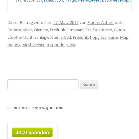
[7] 
https://github.com/ffrgb/meshviewer/blob/develop/READ
Dieser Beitrag wurde am
27. März 2017
von
Florian Altherr
unter
Communities
,
Dienste
,
Freifunk-Firmware
,
Freifunk-Karte
,
Gluon
veröffentlicht. Schlagwörter:
alfred
,
Freifunk
,
hopglass
,
Karte
,
Map
,
mapng
,
Meshviewer
,
respondd
,
yanic
.
Suchen
nach:
SPENDE MIT SPENDEN-QUITTUNG