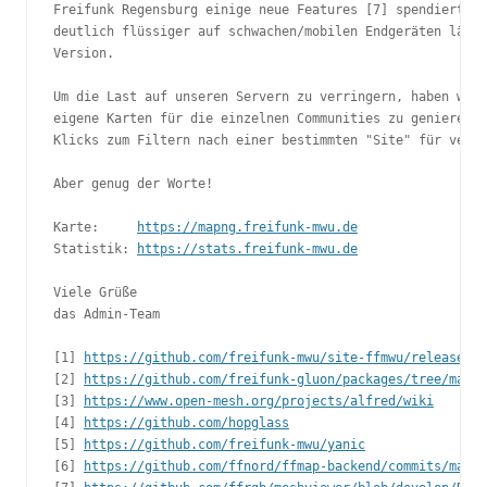
Freifunk Regensburg einige neue Features [7] spendiert be
deutlich flüssiger auf schwachen/mobilen Endgeräten läuft
Version.

Um die Last auf unseren Servern zu verringern, haben wir 
eigene Karten für die einzelnen Communities zu genieren, 
Klicks zum Filtern nach einer bestimmten "Site" für vertr
Aber genug der Worte!

Karte:     
https://mapng.freifunk-mwu.de
Statistik: 
https://stats.freifunk-mwu.de
Viele Grüße

das Admin-Team

[1] 
https://github.com/freifunk-mwu/site-ffmwu/releases/t
[2] 
https://github.com/freifunk-gluon/packages/tree/maste
[3] 
https://www.open-mesh.org/projects/alfred/wiki
[4] 
https://github.com/hopglass
[5] 
https://github.com/freifunk-mwu/yanic
[6] 
https://github.com/ffnord/ffmap-backend/commits/maste