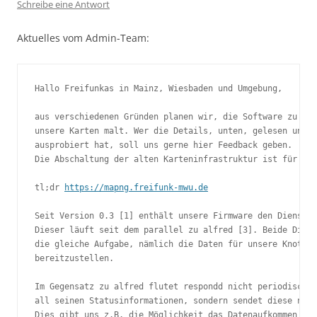
Schreibe eine Antwort
Aktuelles vom Admin-Team:
Hallo Freifunkas in Mainz, Wiesbaden und Umgebung,

aus verschiedenen Gründen planen wir, die Software zu ern
unsere Karten malt. Wer die Details, unten, gelesen und d
ausprobiert hat, soll uns gerne hier Feedback geben. 

Die Abschaltung der alten Karteninfrastruktur ist für den
tl;dr 
https://mapng.freifunk-mwu.de
Seit Version 0.3 [1] enthält unsere Firmware den Dienst r
Dieser läuft seit dem parallel zu alfred [3]. Beide Diens
die gleiche Aufgabe, nämlich die Daten für unsere Knotenk
bereitzustellen.

Im Gegensatz zu alfred flutet respondd nicht periodisch d
all seinen Statusinformationen, sondern sendet diese nur 
Dies gibt uns z.B. die Möglichkeit das Datenaufkommen im 