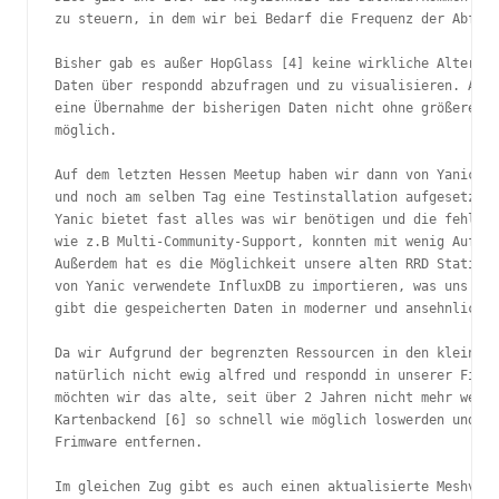
zu steuern, in dem wir bei Bedarf die Frequenz der Abfrag
Bisher gab es außer HopGlass [4] keine wirkliche Alternat
Daten über respondd abzufragen und zu visualisieren. Auße
eine Übernahme der bisherigen Daten nicht ohne größeren A
möglich.

Auf dem letzten Hessen Meetup haben wir dann von Yanic [5
und noch am selben Tag eine Testinstallation aufgesetzt.

Yanic bietet fast alles was wir benötigen und die fehlend
wie z.B Multi-Community-Support, konnten mit wenig Aufwan
Außerdem hat es die Möglichkeit unsere alten RRD Statisti
von Yanic verwendete InfluxDB zu importieren, was uns die
gibt die gespeicherten Daten in moderner und ansehnlicher
Da wir Aufgrund der begrenzten Ressourcen in den kleinen 
natürlich nicht ewig alfred und respondd in unserer Firmw
möchten wir das alte, seit über 2 Jahren nicht mehr weite
Kartenbackend [6] so schnell wie möglich loswerden und al
Frimware entfernen.

Im gleichen Zug gibt es auch einen aktualisierte Meshview