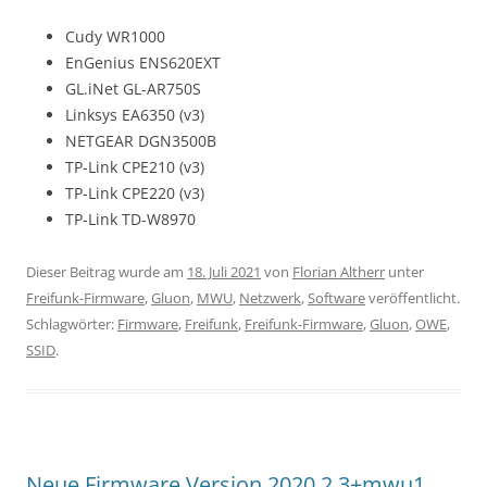
Cudy WR1000
EnGenius ENS620EXT
GL.iNet GL-AR750S
Linksys EA6350 (v3)
NETGEAR DGN3500B
TP-Link CPE210 (v3)
TP-Link CPE220 (v3)
TP-Link TD-W8970
Dieser Beitrag wurde am
18. Juli 2021
von
Florian Altherr
unter
Freifunk-Firmware
,
Gluon
,
MWU
,
Netzwerk
,
Software
veröffentlicht.
Schlagwörter:
Firmware
,
Freifunk
,
Freifunk-Firmware
,
Gluon
,
OWE
,
SSID
.
Neue Firmware Version 2020.2.3+mwu1