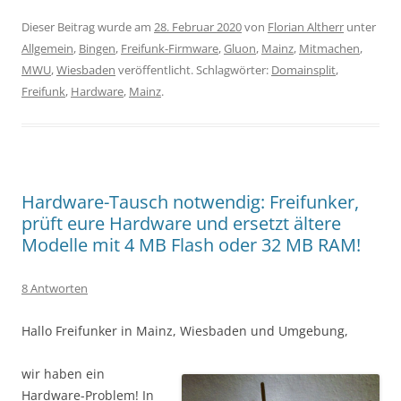
Dieser Beitrag wurde am
28. Februar 2020
von
Florian Altherr
unter
Allgemein
,
Bingen
,
Freifunk-Firmware
,
Gluon
,
Mainz
,
Mitmachen
,
MWU
,
Wiesbaden
veröffentlicht. Schlagwörter:
Domainsplit
,
Freifunk
,
Hardware
,
Mainz
.
Hardware-Tausch notwendig: Freifunker,
prüft eure Hardware und ersetzt ältere
Modelle mit 4 MB Flash oder 32 MB RAM!
8 Antworten
Hallo Freifunker in Mainz, Wiesbaden und Umgebung,
wir haben ein
Hardware-Problem! In