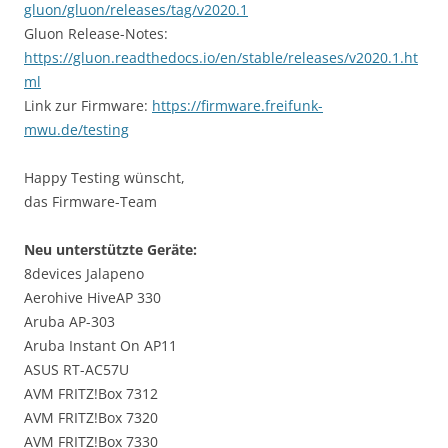
gluon/gluon/releases/tag/v2020.1
Gluon Release-Notes:
https://gluon.readthedocs.io/en/stable/releases/v2020.1.ht
ml
Link zur Firmware:
https://firmware.freifunk-
mwu.de/testing
Happy Testing wünscht,
das Firmware-Team
Neu unterstützte Geräte:
8devices Jalapeno
Aerohive HiveAP 330
Aruba AP-303
Aruba Instant On AP11
ASUS RT-AC57U
AVM FRITZ!Box 7312
AVM FRITZ!Box 7320
AVM FRITZ!Box 7330