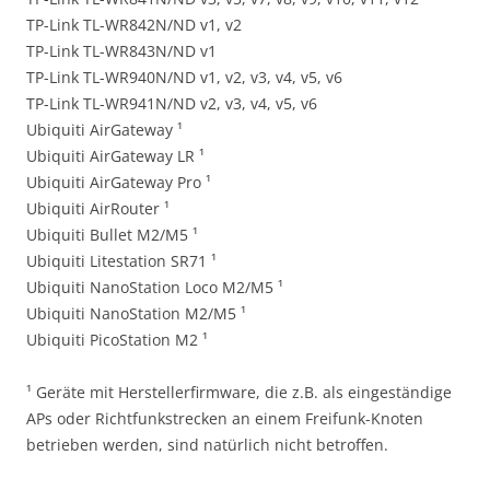
TP-Link TL-WR842N/ND v1, v2
TP-Link TL-WR843N/ND v1
TP-Link TL-WR940N/ND v1, v2, v3, v4, v5, v6
TP-Link TL-WR941N/ND v2, v3, v4, v5, v6
Ubiquiti AirGateway ¹
Ubiquiti AirGateway LR ¹
Ubiquiti AirGateway Pro ¹
Ubiquiti AirRouter ¹
Ubiquiti Bullet M2/M5 ¹
Ubiquiti Litestation SR71 ¹
Ubiquiti NanoStation Loco M2/M5 ¹
Ubiquiti NanoStation M2/M5 ¹
Ubiquiti PicoStation M2 ¹
¹ Geräte mit Herstellerfirmware, die z.B. als eingeständige
APs oder Richtfunkstrecken an einem Freifunk-Knoten
betrieben werden, sind natürlich nicht betroffen.