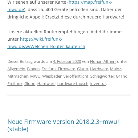
Wir sehen auf unserer Karte (
https://map.freifunk-
mwu.de
), dass ca. 400 Geräte betroffen sind. Daher der
dringliche Appell: Ersetzt diese durch neuere Hardware!
Unsere aktuellen Routerempfehlungen findet ihr immer
unter
https://wiki.freifunk-
mwu.de/w/Welchen_Router_kaufe_ich
Dieser Beitrag wurde am
4. Februar 2020
von
Florian Altherr
unter
Allgemein
,
Bingen
,
Freifunk-Firmware
,
Gluon
,
Hardware
,
Mainz
,
Mitmachen
,
MWU
,
Wiesbaden
veröffentlicht. Schlagwörter:
841nd
,
Freifunk
,
Gluon
,
Hardware
,
hardware-tausch
,
inventur
.
Neue Firmware Version 2018.2.3+mwu1
(stable)