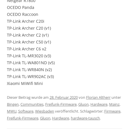
Netgear R7800
OCEDO Panda
OCEDO Raccoon
TP-Link Archer C20i
TP-Link Archer C20 (v1)
TP-Link Archer C2 (v1)
TP-Link Archer C50 (v1)
TP-Link Archer C6 v2
TP-Link TL-MR3020 (v3)
TP-Link TL-WA801ND (v5)
TP-Link TL-WR840N (v2)
TP-Link TL-WR902AC (v3)
Xiaomi MiWifi Mini
Dieser Beitrag wurde am
28. Februar 2020
von
Florian Altherr
unter
Bingen
,
Communities
,
Freifunk-Firmware
,
Gluon
,
Hardware
,
Mainz
,
MWU
,
Software
,
Wiesbaden
veröffentlicht. Schlagwörter:
Firmware
,
Freifunk-Firmware
,
Gluon
,
Hardware
,
hardware-tausch
.