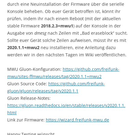
durch eine Neuinstallation der Firmware über die serielle
Konsole beheben. Ob euer Gerät betroffen ist, könnt ihr
prüfen, indem ihr nach einem Reboot (mit der aktuellen
stable Firmware
2018.2.3+mwu1
) auf der Konsole in der
Ausgabe von
dmesg
nach Zeilen mit „Bad eraseblock“ sucht.
Sollte euer Gerät solche Zeilen aufweisen, müsst ihr es mit
2020.1.1+mwu2
neu installieren, eine Anleitung dazu
werden wir in den nächsten Tagen im Wiki veröffentlichen.
MWU Gluon-Konfiguration:
https://github.com/freifunk-
mwu/sites-ffmwu/releases/tag/2020.1.1+mwu2
Gluon Source Code:
https://github.com/freifunk-
gluon/gluon/releases/tag/v2020.1.1
Gluon Release-Notes:
https://gluon.readthedocs.io/en/stable/releases/v2020.1.1.
html
Link zur Firmware:
https://wizard.freifunk-mwu.de
Happy Testing wünscht,