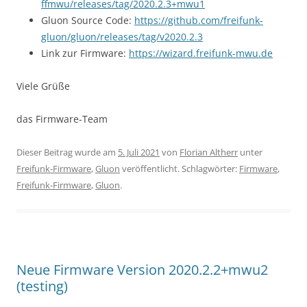
ffmwu/releases/tag/2020.2.3+mwu1
Gluon Source Code:
https://github.com/freifunk-
gluon/gluon/releases/tag/v2020.2.3
Link zur Firmware:
https://wizard.freifunk-mwu.de
Viele Grüße
das Firmware-Team
Dieser Beitrag wurde am
5. Juli 2021
von
Florian Altherr
unter
Freifunk-Firmware
,
Gluon
veröffentlicht. Schlagwörter:
Firmware
,
Freifunk-Firmware
,
Gluon
.
Neue Firmware Version 2020.2.2+mwu2
(testing)