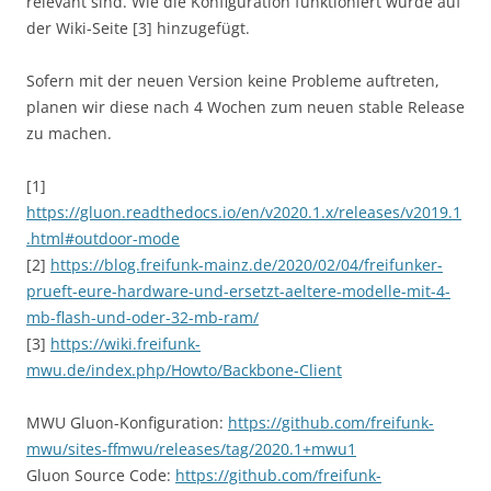
relevant sind. Wie die Konfiguration funktioniert wurde auf
der Wiki-Seite [3] hinzugefügt.
Sofern mit der neuen Version keine Probleme auftreten,
planen wir diese nach 4 Wochen zum neuen stable Release
zu machen.
[1]
https://gluon.readthedocs.io/en/v2020.1.x/releases/v2019.1
.html#outdoor-mode
[2]
https://blog.freifunk-mainz.de/2020/02/04/freifunker-
prueft-eure-hardware-und-ersetzt-aeltere-modelle-mit-4-
mb-flash-und-oder-32-mb-ram/
[3]
https://wiki.freifunk-
mwu.de/index.php/Howto/Backbone-Client
MWU Gluon-Konfiguration:
https://github.com/freifunk-
mwu/sites-ffmwu/releases/tag/2020.1+mwu1
Gluon Source Code:
https://github.com/freifunk-