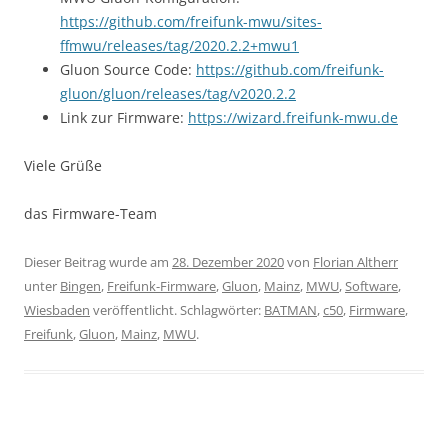
https://github.com/freifunk-mwu/sites-
ffmwu/releases/tag/2020.2.2+mwu1
Gluon Source Code:
https://github.com/freifunk-
gluon/gluon/releases/tag/v2020.2.2
Link zur Firmware:
https://wizard.freifunk-mwu.de
Viele Grüße
das Firmware-Team
Dieser Beitrag wurde am
28. Dezember 2020
von
Florian Altherr
unter
Bingen
,
Freifunk-Firmware
,
Gluon
,
Mainz
,
MWU
,
Software
,
Wiesbaden
veröffentlicht. Schlagwörter:
BATMAN
,
c50
,
Firmware
,
Freifunk
,
Gluon
,
Mainz
,
MWU
.