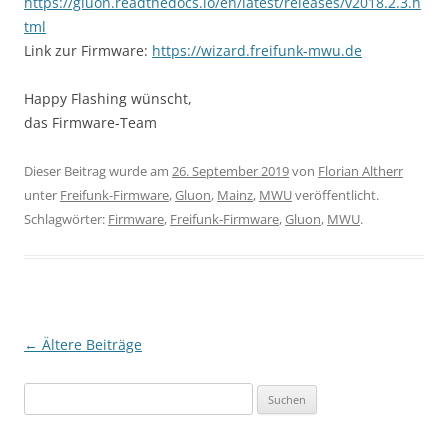
https://gluon.readthedocs.io/en/latest/releases/v2018.2.3.h
tml
Link zur Firmware:
https://wizard.freifunk-mwu.de
Happy Flashing wünscht,
das Firmware-Team
Dieser Beitrag wurde am
26. September 2019
von
Florian Altherr
unter
Freifunk-Firmware
,
Gluon
,
Mainz
,
MWU
veröffentlicht.
Schlagwörter:
Firmware
,
Freifunk-Firmware
,
Gluon
,
MWU
.
Beitragsnavigation
←
Ältere Beiträge
Suchen
nach: