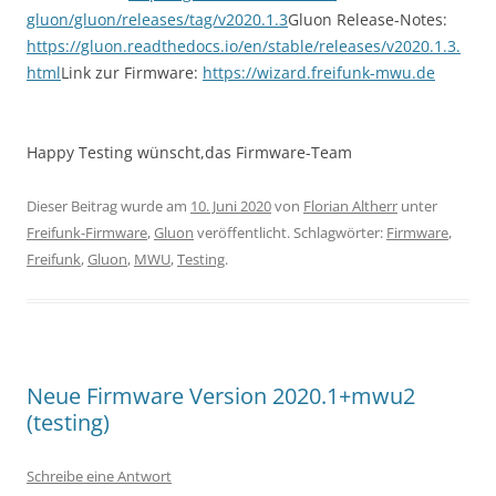
gluon/gluon/releases/tag/v2020.1.3
Gluon Release-Notes:
https://gluon.readthedocs.io/en/stable/releases/v2020.1.3.
html
Link zur Firmware:
https://wizard.freifunk-mwu.de
Happy Testing wünscht,das Firmware-Team
Dieser Beitrag wurde am
10. Juni 2020
von
Florian Altherr
unter
Freifunk-Firmware
,
Gluon
veröffentlicht. Schlagwörter:
Firmware
,
Freifunk
,
Gluon
,
MWU
,
Testing
.
Neue Firmware Version 2020.1+mwu2
(testing)
Schreibe eine Antwort