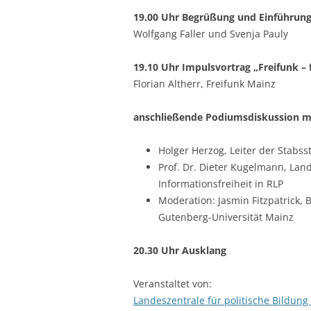
19.00 Uhr Begrüßung und Einführun
Wolfgang Faller und Svenja Pauly
19.10 Uhr Impulsvortrag „Freifunk – f
Florian Altherr, Freifunk Mainz
anschließende Podiumsdiskussion mi
Holger Herzog, Leiter der Stabss
Prof. Dr. Dieter Kugelmann, Lan
Informationsfreiheit in RLP
Moderation: Jasmin Fitzpatrick, B
Gutenberg-Universität Mainz
20.30 Uhr Ausklang
Veranstaltet von:
Landeszentrale für politische Bildung