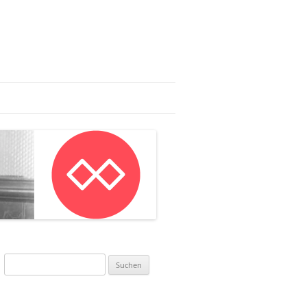
AG:
AN IN MAINZ
NWORKSHOP
Suchen
nach: