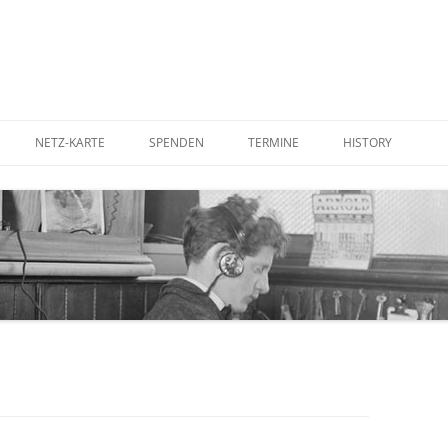
NETZ-KARTE
SPENDEN
TERMINE
HISTORY
UTER AUFSTELLEN
BETTERPLACE
IN DER PRESSE
RDEN
GOODING
IM FERNSEHEN
STADTRATS-ANTR
KOSTENFREIES WL
CORNER ANTENNE
WLAN-ANTENNE