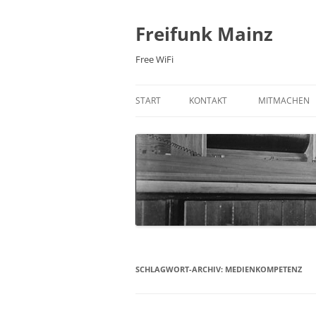
Zum
Inhalt
springen
Freifunk Mainz
Free WiFi
START
KONTAKT
MITMACHEN
E-MAIL
FREIFUNK-RO
MAILINGLISTE
MITGLIED WE
NEWSLETTER
WIKI
IRC-CHAT
PRAXIS: 3D 
FACEBOOK
SCHLAGWORT-ARCHIV:
MEDIENKOMPETENZ
TWITTER
ÜBER UNS