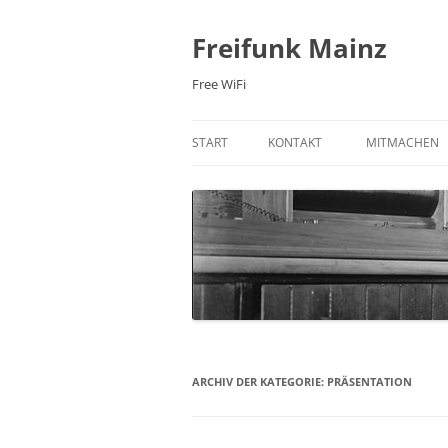
Zum
Inhalt
springen
Freifunk Mainz
Free WiFi
START
KONTAKT
MITMACHEN
E-MAIL
FREIFUNK-RO
MAILINGLISTE
MITGLIED WE
NEWSLETTER
WIKI
IRC-CHAT
PRAXIS: 3D 
FACEBOOK
ARCHIV DER KATEGORIE:
PRÄSENTATION
TWITTER
ÜBER UNS