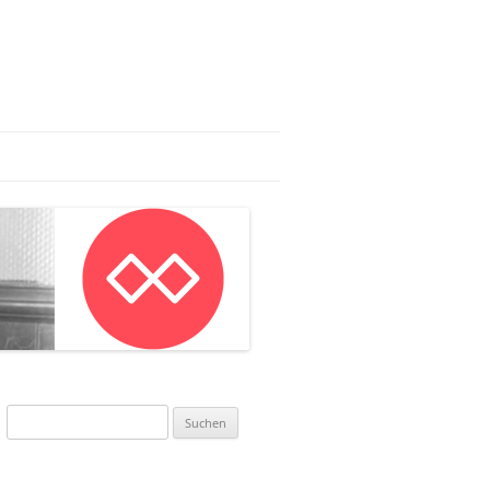
AG:
AN IN MAINZ
NWORKSHOP
Suchen
nach: