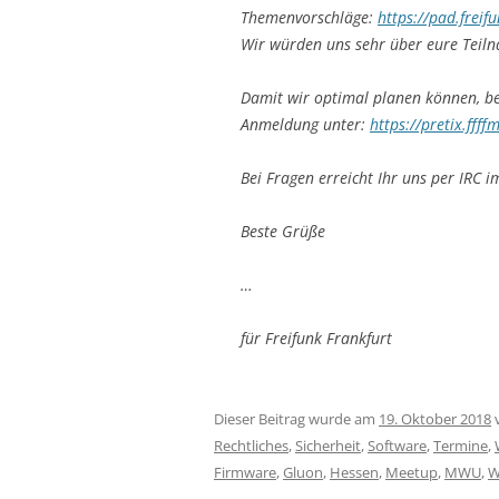
Themenvorschläge:
https://pad.fre
Wir würden uns sehr über eure Teil
Damit wir optimal planen können, bes
Anmeldung unter:
https://pretix.fff
Bei Fragen erreicht Ihr uns per IRC i
Beste Grüße
…
für Freifunk Frankfurt
Dieser Beitrag wurde am
19. Oktober 2018
Rechtliches
,
Sicherheit
,
Software
,
Termine
,
Firmware
,
Gluon
,
Hessen
,
Meetup
,
MWU
,
W