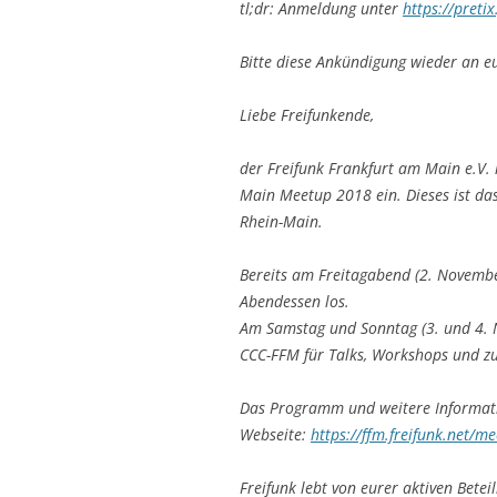
tl;dr: Anmeldung unter
https://preti
Bitte diese Ankündigung wieder an eur
Liebe Freifunkende,
der Freifunk Frankfurt am Main e.V.
Main Meetup 2018 ein. Dieses ist da
Rhein-Main.
Bereits am Freitagabend (2. Novemb
Abendessen los.
Am Samstag und Sonntag (3. und 4. 
CCC-FFM für Talks, Workshops und z
Das Programm und weitere Informatio
Webseite:
https://ffm.freifunk.net/m
Freifunk lebt von eurer aktiven Bete