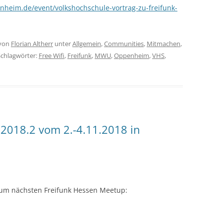
nheim.de/event/volkshochschule-vortrag-zu-freifunk-
von
Florian Altherr
unter
Allgemein
,
Communities
,
Mitmachen
,
Schlagwörter:
Free Wifi
,
Freifunk
,
MWU
,
Oppenheim
,
VHS
,
2018.2 vom 2.-4.11.2018 in
um nächsten Freifunk Hessen Meetup: