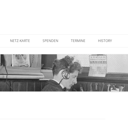
NETZ-KARTE
SPENDEN
TERMINE
HISTORY
UTER AUFSTELLEN
BETTERPLACE
IN DER PRESSE
RDEN
GOODING
IM FERNSEHEN
STADTRATS-ANTR
KOSTENFREIES WL
CORNER ANTENNE
WLAN-ANTENNE