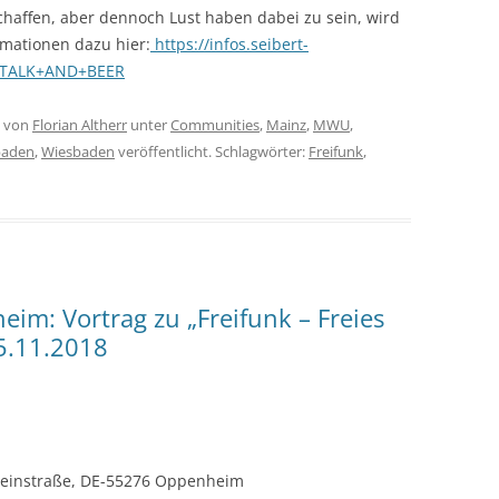
 schaffen, aber dennoch Lust haben dabei zu sein, wird
rmationen dazu hier:
https://infos.seibert-
CHTALK+AND+BEER
von
Florian Altherr
unter
Communities
,
Mainz
,
MWU
,
baden
,
Wiesbaden
veröffentlicht. Schlagwörter:
Freifunk
,
im: Vortrag zu „Freifunk – Freies
5.11.2018
einstraße, DE-55276 Oppenheim