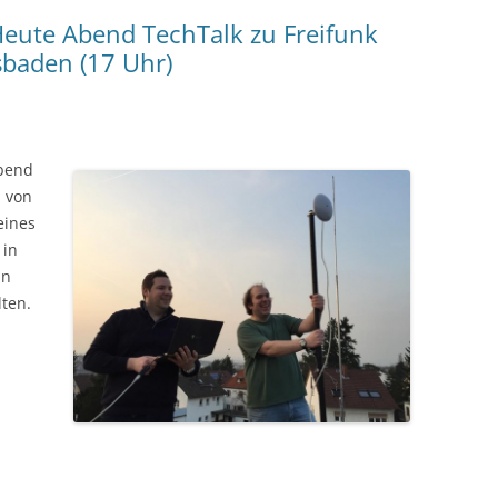
Heute Abend TechTalk zu Freifunk
sbaden (17 Uhr)
Abend
 von
eines
 in
in
ten.