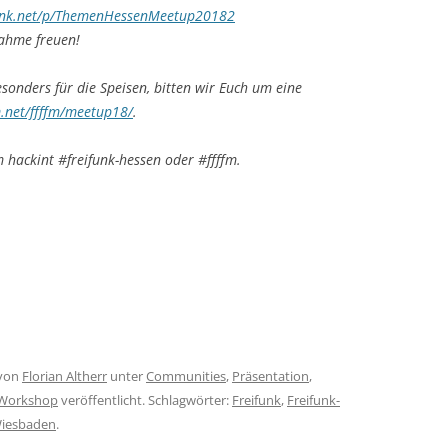
ifunk.net/p/ThemenHessenMeetup20182
nahme freuen!
onders für die Speisen, bitten wir Euch um eine
fm.net/ffffm/meetup18/
.
m hackint #freifunk-hessen oder #ffffm.
von
Florian Altherr
unter
Communities
,
Präsentation
,
Workshop
veröffentlicht. Schlagwörter:
Freifunk
,
Freifunk-
iesbaden
.