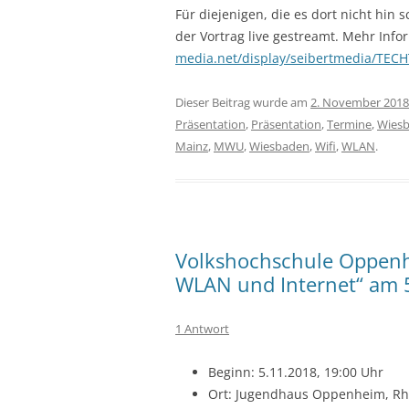
Für diejenigen, die es dort nicht hin
der Vortrag live gestreamt. Mehr Info
media.net/display/seibertmedia/TE
Dieser Beitrag wurde am
2. November 2018
Präsentation
,
Präsentation
,
Termine
,
Wies
Mainz
,
MWU
,
Wiesbaden
,
Wifi
,
WLAN
.
Volkshochschule Oppenhe
WLAN und Internet“ am 
1 Antwort
Beginn: 5.11.2018, 19:00 Uhr
Ort: Jugendhaus Oppenheim, Rh