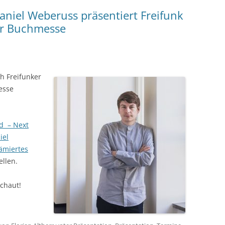
aniel Weberuss präsentiert Freifunk
er Buchmesse
h Freifunker
esse
nd – Next
iel
ämiertes
ellen.
schaut!