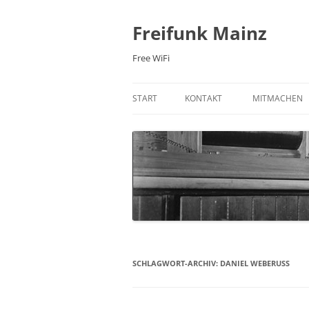
Zum
Inhalt
springen
Freifunk Mainz
Free WiFi
START
KONTAKT
MITMACHEN
E-MAIL
FREIFUNK-RO
MAILINGLISTE
MITGLIED WE
NEWSLETTER
WIKI
IRC-CHAT
PRAXIS: 3D 
FACEBOOK
SCHLAGWORT-ARCHIV:
DANIEL WEBERUSS
TWITTER
ÜBER UNS