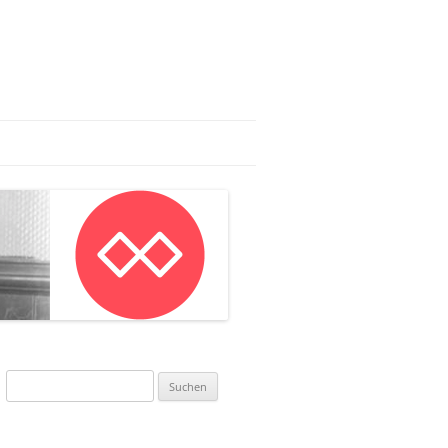
AG:
AN IN MAINZ
NWORKSHOP
Suchen
nach: