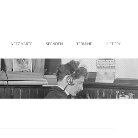
NETZ-KARTE
SPENDEN
TERMINE
HISTORY
UTER AUFSTELLEN
BETTERPLACE
IN DER PRESSE
RDEN
GOODING
IM FERNSEHEN
STADTRATS-ANTR
KOSTENFREIES WL
CORNER ANTENNE
WLAN-ANTENNE