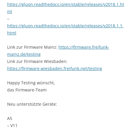
https://gluon.readthedocs.io/en/stable/releases/v2018.1.ht
ml
–
https://gluon.readthedocs.io/en/stable/releases/v2018.1.1.
html
Link zur Firmware Mainz:
https://firmware.freifunk-
mainz.de/testing
Link zur Firmware Wiesbaden:
https://firmware.wiesbaden.freifunk.net/testing
Happy Testing wünscht,
das Firmware-Team
Neu unterstützte Geräte:
A5
– V11