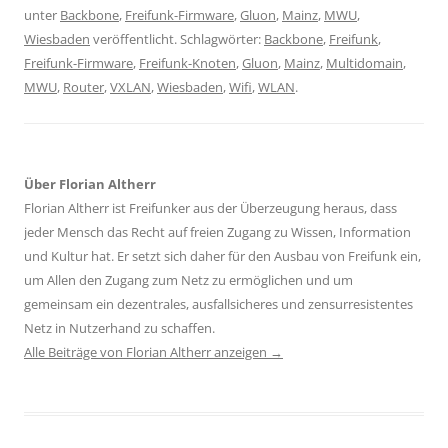
unter
Backbone
,
Freifunk-Firmware
,
Gluon
,
Mainz
,
MWU
,
Wiesbaden
veröffentlicht. Schlagwörter:
Backbone
,
Freifunk
,
Freifunk-Firmware
,
Freifunk-Knoten
,
Gluon
,
Mainz
,
Multidomain
,
MWU
,
Router
,
VXLAN
,
Wiesbaden
,
Wifi
,
WLAN
.
Über Florian Altherr
Florian Altherr ist Freifunker aus der Überzeugung heraus, dass
jeder Mensch das Recht auf freien Zugang zu Wissen, Information
und Kultur hat. Er setzt sich daher für den Ausbau von Freifunk ein,
um Allen den Zugang zum Netz zu ermöglichen und um
gemeinsam ein dezentrales, ausfallsicheres und zensurresistentes
Netz in Nutzerhand zu schaffen.
Alle Beiträge von Florian Altherr anzeigen
→