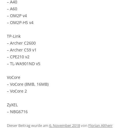
– A40
– A60
– OM2P v4
– OM2P-HS v4
TP-Link
– Archer C2600
– Archer C59 v1
– CPE210 v2
– TL-WA901ND v5
VoCore
– VoCore (8MB, 16MB)
– VoCore 2
ZyXEL
– NBG6716
Dieser Beitrag wurde am
6. November 2018
von
Florian Altherr